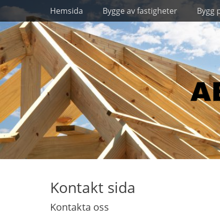
Primary Menu
Skip
Hemsida
Bygge av fastigheter
Bygg 
to
content
Kontakt sida
Kontakta oss