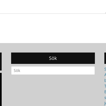
Sök
Search
for:
T