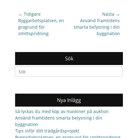
Inläggsnavigering
← Tidigare
Nästa →
Previous
Nästa
Byggarbetsplatsen, en
Använd framtidens
post:
inlägg:
grogrund för
smarta belysning i din
smittspridning
byggnation
Sök
Search
for:
Nya Inlägg
Så lyckas du med köp av maskiner på auktion
Använd framtidens smarta belysning i din
byggnation
Tips inför ditt trädgårdsprojekt
Byggarbetsplatsen, en grogrund för smittspridning