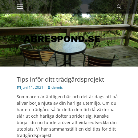
Primary Menu
Sök
Skip
to
content
Tips inför ditt trädgårdsprojekt
Posted
Author
juni 11, 2021
dennis
on
Sommaren är äntligen här och det är dags att på
allvar börja njuta av din härliga utemiljö. Om du
har en trädgård så är detta den tid då växterna
slår ut och härliga dofter sprider sig. Kanske
börjar du nu fundera över att vidareutveckla din
uteplats. Vi har sammanställt en del tips för ditt
trädgårdsprojekt.