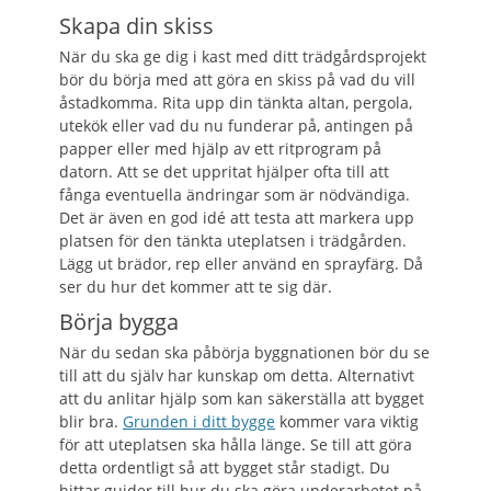
Skapa din skiss
När du ska ge dig i kast med ditt trädgårdsprojekt
bör du börja med att göra en skiss på vad du vill
åstadkomma. Rita upp din tänkta altan, pergola,
utekök eller vad du nu funderar på, antingen på
papper eller med hjälp av ett ritprogram på
datorn. Att se det uppritat hjälper ofta till att
fånga eventuella ändringar som är nödvändiga.
Det är även en god idé att testa att markera upp
platsen för den tänkta uteplatsen i trädgården.
Lägg ut brädor, rep eller använd en sprayfärg. Då
ser du hur det kommer att te sig där.
Börja bygga
När du sedan ska påbörja byggnationen bör du se
till att du själv har kunskap om detta. Alternativt
att du anlitar hjälp som kan säkerställa att bygget
blir bra.
Grunden i ditt bygge
kommer vara viktig
för att uteplatsen ska hålla länge. Se till att göra
detta ordentligt så att bygget står stadigt. Du
hittar guider till hur du ska göra underarbetet på