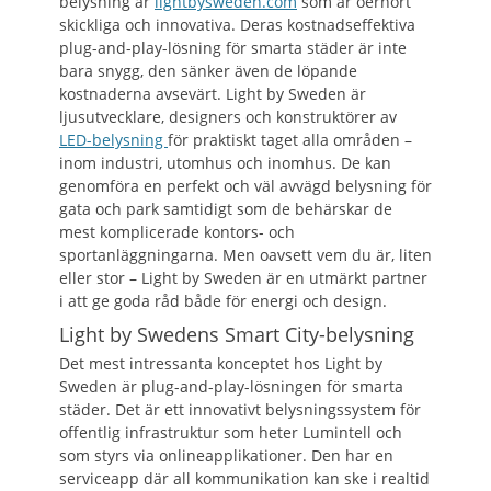
belysning är
lightbysweden.com
som är oerhört
skickliga och innovativa. Deras kostnadseffektiva
plug-and-play-lösning för smarta städer är inte
bara snygg, den sänker även de löpande
kostnaderna avsevärt. Light by Sweden är
ljusutvecklare, designers och konstruktörer av
LED-belysning
för praktiskt taget alla områden –
inom industri, utomhus och inomhus. De kan
genomföra en perfekt och väl avvägd belysning för
gata och park samtidigt som de behärskar de
mest komplicerade kontors- och
sportanläggningarna. Men oavsett vem du är, liten
eller stor – Light by Sweden är en utmärkt partner
i att ge goda råd både för energi och design.
Light by Swedens Smart City-belysning
Det mest intressanta konceptet hos Light by
Sweden är plug-and-play-lösningen för smarta
städer. Det är ett innovativt belysningssystem för
offentlig infrastruktur som heter Lumintell och
som styrs via onlineapplikationer. Den har en
serviceapp där all kommunikation kan ske i realtid