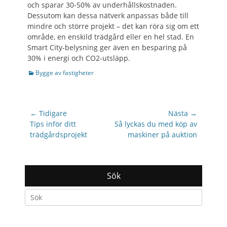
och sparar 30-50% av underhållskostnaden.
Dessutom kan dessa nätverk anpassas både till
mindre och större projekt – det kan röra sig om ett
område, en enskild trädgård eller en hel stad. En
Smart City-belysning ger även en besparing på
30% i energi och CO2-utsläpp.
Categories
Bygge av fastigheter
Inläggsnavigering
← Tidigare
Nästa →
Previous
Nästa
Tips inför ditt
Så lyckas du med köp av
post:
inlägg:
trädgårdsprojekt
maskiner på auktion
Sök
Search
for: