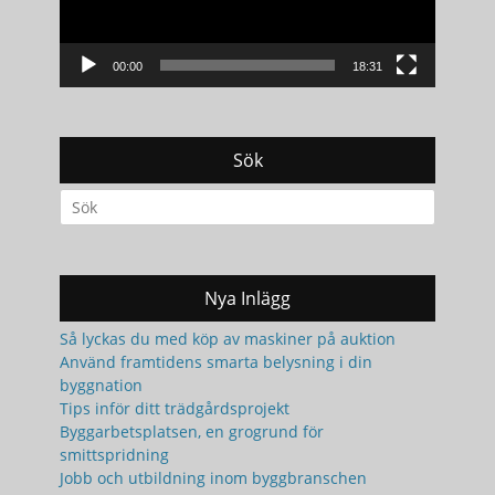
00:00
18:31
Sök
Search
for:
Nya Inlägg
Så lyckas du med köp av maskiner på auktion
Använd framtidens smarta belysning i din
byggnation
Tips inför ditt trädgårdsprojekt
Byggarbetsplatsen, en grogrund för
smittspridning
Jobb och utbildning inom byggbranschen