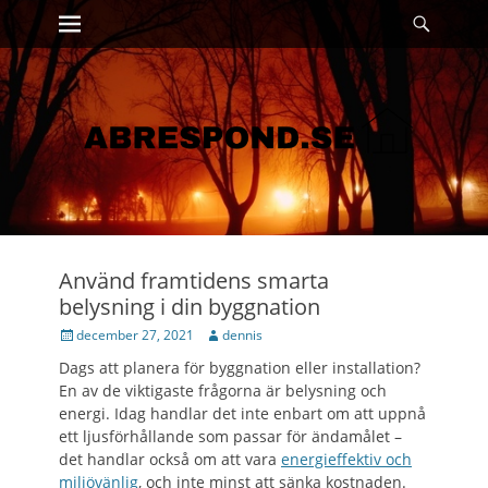
Primary Menu
Sök
Skip
to
content
Använd framtidens smarta
belysning i din byggnation
Posted
Author
december 27, 2021
dennis
on
Dags att planera för byggnation eller installation?
En av de viktigaste frågorna är belysning och
energi. Idag handlar det inte enbart om att uppnå
ett ljusförhållande som passar för ändamålet –
det handlar också om att vara
energieffektiv och
miljövänlig
, och inte minst att sänka kostnaden.