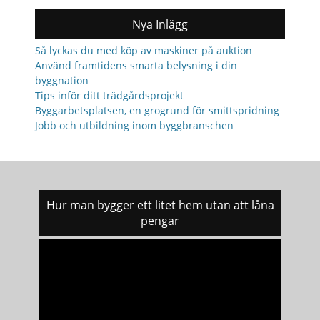
Nya Inlägg
Så lyckas du med köp av maskiner på auktion
Använd framtidens smarta belysning i din
byggnation
Tips inför ditt trädgårdsprojekt
Byggarbetsplatsen, en grogrund för smittspridning
Jobb och utbildning inom byggbranschen
Hur man bygger ett litet hem utan att låna
pengar
Videospelare