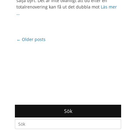
sälja dyrt. Det är inte ovanligt att du efter en
totalrenovering kan få ut det dubbla mot
Läs mer
…
Post
←
Older posts
navigation
Sök
Search
for: