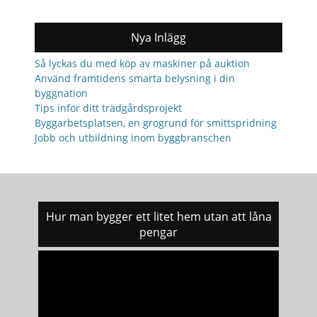
Nya Inlägg
Så lyckas du med köp av maskiner på auktion
Använd framtidens smarta belysning i din
byggnation
Tips inför ditt trädgårdsprojekt
Byggarbetsplatsen, en grogrund för smittspridning
Jobb och utbildning inom byggbranschen
Hur man bygger ett litet hem utan att låna
pengar
Videospelare