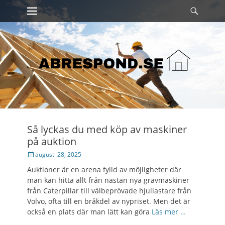
Primary Menu
Sök
Skip
to
content
Så lyckas du med köp av maskiner
på auktion
Posted
augusti 28, 2025
on
Auktioner är en arena fylld av möjligheter där
man kan hitta allt från nästan nya grävmaskiner
från Caterpillar till välbeprövade hjullastare från
Volvo, ofta till en bråkdel av nypriset. Men det är
också en plats där man lätt kan göra
Läs mer …