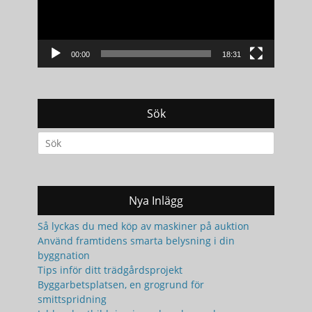
00:00
18:31
Sök
Search
for:
Nya Inlägg
Så lyckas du med köp av maskiner på auktion
Använd framtidens smarta belysning i din
byggnation
Tips inför ditt trädgårdsprojekt
Byggarbetsplatsen, en grogrund för
smittspridning