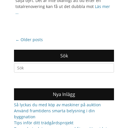
sälja dyrt. Det är inte ovanligt att du efter en
totalrenovering kan få ut det dubbla mot
Läs mer
…
Post
←
Older posts
navigation
Sök
Search
for:
Nya Inlägg
Så lyckas du med köp av maskiner på auktion
Använd framtidens smarta belysning i din
byggnation
Tips inför ditt trädgårdsprojekt