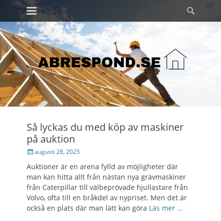
Primary Menu
Sök
Skip
to
content
Så lyckas du med köp av maskiner
på auktion
Posted
augusti 28, 2025
on
Auktioner är en arena fylld av möjligheter där
man kan hitta allt från nästan nya grävmaskiner
från Caterpillar till välbeprövade hjullastare från
Volvo, ofta till en bråkdel av nypriset. Men det är
också en plats där man lätt kan göra
Läs mer …