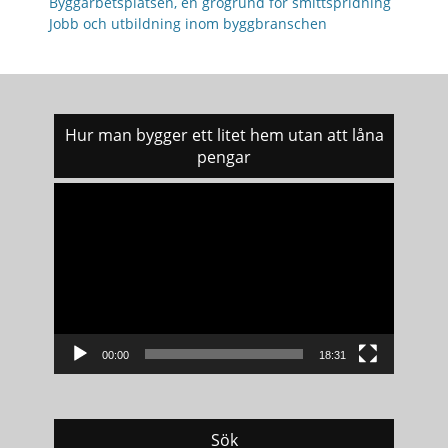
Byggarbetsplatsen, en grogrund för smittspridning
Jobb och utbildning inom byggbranschen
Hur man bygger ett litet hem utan att låna
pengar
Videospelare
00:00
18:31
Sök