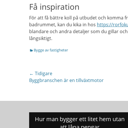
Få inspiration
För att få bättre koll på utbudet och komma fram 
badrummet, kan du kika in hos
https://rorfok
blandare och andra detaljer som du gillar och
långsiktigt.
Categories
Bygge av fastigheter
Inläggsnavigering
← Tidigare
Previous
Byggbranschen är en tillväxtmotor
post:
Hur man bygger ett litet hem utan
att låna pengar