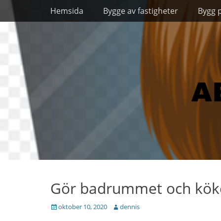
Primary Menu
Skip
Hemsida
Bygge av fastigheter
Bygg 
to
content
Gör badrummet och köket
Posted
Author
oktober 10, 2020
dennis
on