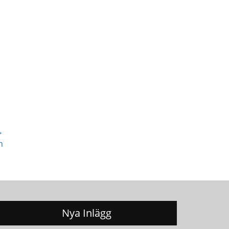
→
n
Nya Inlägg