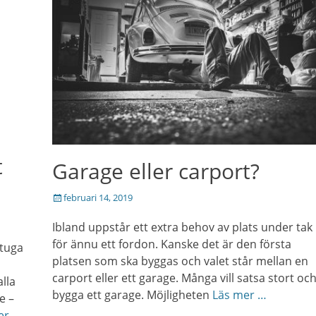
t
Garage eller carport?
Posted
februari 14, 2019
on
Ibland uppstår ett extra behov av plats under tak
för ännu ett fordon. Kanske det är den första
tuga
platsen som ska byggas och valet står mellan en
carport eller ett garage. Många vill satsa stort oc
lla
bygga ett garage. Möjligheten
Läs mer …
e –
er …