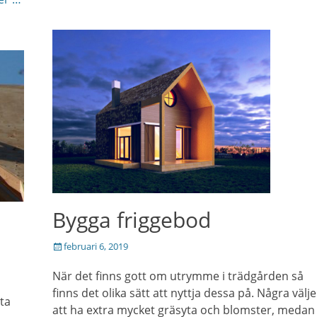
Bygga friggebod
Posted
februari 6, 2019
on
När det finns gott om utrymme i trädgården så
finns det olika sätt att nyttja dessa på. Några välje
tta
att ha extra mycket gräsyta och blomster, medan