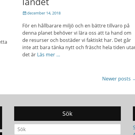
landet
Posted
december 14, 2018
on
För en hållbarare miljö och en bättre tillvaro på
denna planet behöver vi lära oss att ta hand om
de resurser och bostäder vi faktiskt har. Det går
tta
inte att bara tänka nytt och fräscht hela tiden uta
det är
Läs mer …
Newer posts
Sök
Search
for: