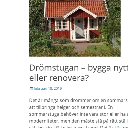
Drömstugan – bygga nyt
eller renovera?
Posted
februari 18, 2019
on
Det är många som drömmer om en sommars
att tillbringa helger och semestrar i. En
sommarstuga behöver inte vara stor eller ha a
moderniteter, men den måste stå på rätt ställ
rätt by, sjö, fjäll eller havsstrand. Det är
Läs m