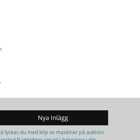
n
→
Nya Inlägg
Så lyckas du med köp av maskiner på auktion
Använd framtidens smarta belysning i din