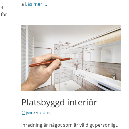
a
Läs mer …
et
 för
Platsbyggd interiör
Posted
januari 3, 2019
on
Inredning är något som är väldigt personligt,