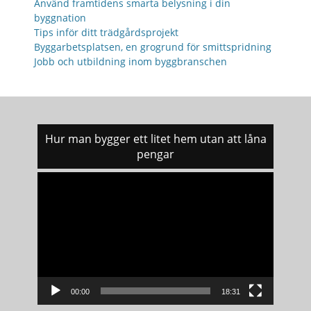
Använd framtidens smarta belysning i din
byggnation
Tips inför ditt trädgårdsprojekt
Byggarbetsplatsen, en grogrund för smittspridning
Jobb och utbildning inom byggbranschen
Hur man bygger ett litet hem utan att låna
pengar
Videospelare
00:00
18:31