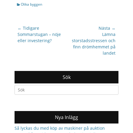
Categories
Olika byggen
Inläggsnavigering
← Tidigare
Nästa →
Previous
Nästa
Sommarstugan – nöje
Lämna
post:
inlägg:
eller investering?
storstadsstressen och
finn drömhemmet på
landet
Sök
Search
for:
Nya Inlägg
Så lyckas du med köp av maskiner på auktion