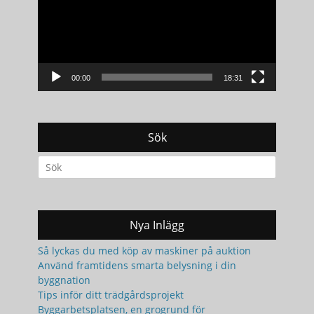
00:00
18:31
Sök
Search
for:
Nya Inlägg
Så lyckas du med köp av maskiner på auktion
Använd framtidens smarta belysning i din
byggnation
Tips inför ditt trädgårdsprojekt
Byggarbetsplatsen, en grogrund för