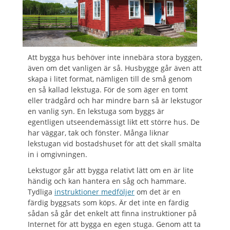
Att bygga hus behöver inte innebära stora byggen,
även om det vanligen är så. Husbygge går även att
skapa i litet format, nämligen till de små genom
en så kallad lekstuga. För de som äger en tomt
eller trädgård och har mindre barn så är lekstugor
en vanlig syn. En lekstuga som byggs är
egentligen utseendemässigt likt ett större hus. De
har väggar, tak och fönster. Många liknar
lekstugan vid bostadshuset för att det skall smälta
in i omgivningen.
Lekstugor går att bygga relativt lätt om en är lite
händig och kan hantera en såg och hammare.
Tydliga
instruktioner medföljer
om det är en
färdig byggsats som köps. Är det inte en färdig
sådan så går det enkelt att finna instruktioner på
Internet för att bygga en egen stuga. Genom att ta