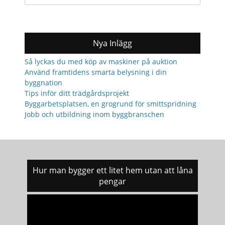
for:
Nya Inlägg
Så lyckas du med köp av maskiner på auktion
Använd framtidens smarta belysning i din
byggnation
Tips inför ditt trädgårdsprojekt
Byggarbetsplatsen, en grogrund för smittspridning
Jobb och utbildning inom byggbranschen
Hur man bygger ett litet hem utan att låna
pengar
Videospelare