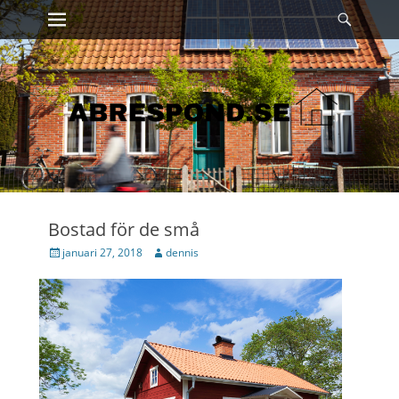
Primary Menu
Sök
Skip
to
content
Bostad för de små
Posted
Author
januari 27, 2018
dennis
on