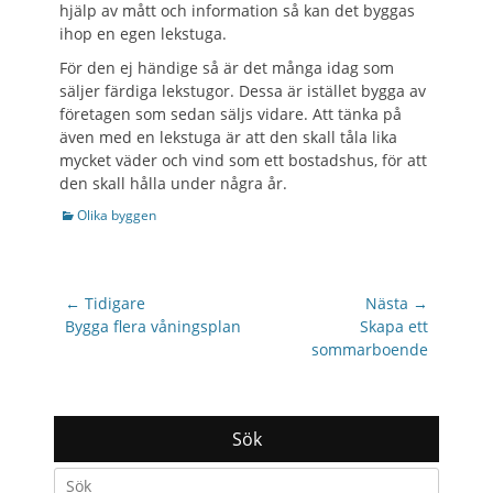
hjälp av mått och information så kan det byggas
ihop en egen lekstuga.
För den ej händige så är det många idag som
säljer färdiga lekstugor. Dessa är istället bygga av
företagen som sedan säljs vidare. Att tänka på
även med en lekstuga är att den skall tåla lika
mycket väder och vind som ett bostadshus, för att
den skall hålla under några år.
Categories
Olika byggen
Inläggsnavigering
← Tidigare
Nästa →
Previous
Nästa
Bygga flera våningsplan
Skapa ett
post:
inlägg:
sommarboende
Sök
Search