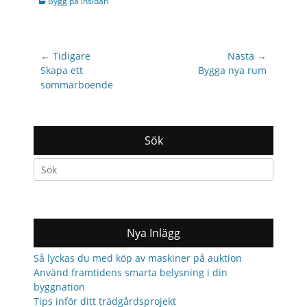
Categories
Bygg på insidan
Inläggsnavigering
← Tidigare
Nästa →
Previous
Nästa
Skapa ett
Bygga nya rum
post:
inlägg:
sommarboende
Sök
Search
for:
Nya Inlägg
Så lyckas du med köp av maskiner på auktion
Använd framtidens smarta belysning i din
byggnation
Tips inför ditt trädgårdsprojekt