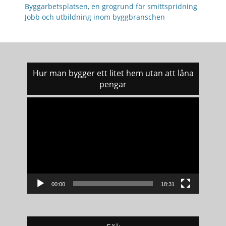
Byggarbetsplatsen, en grogrund för smittspridning
Jobb och utbildning inom byggbranschen
Hur man bygger ett litet hem utan att låna
pengar
Videospelare
00:00
18:31