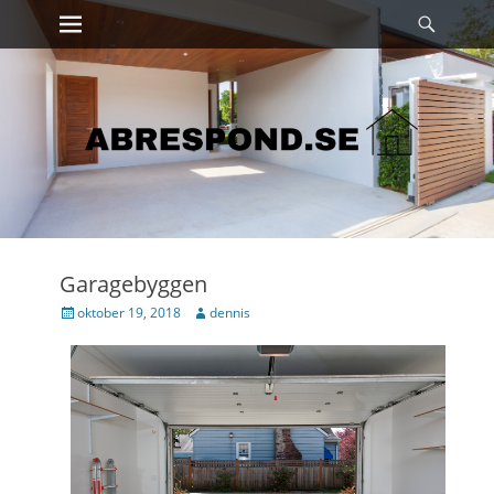
Primary Menu
Sök
Skip
to
content
Garagebyggen
Posted
Author
oktober 19, 2018
dennis
on