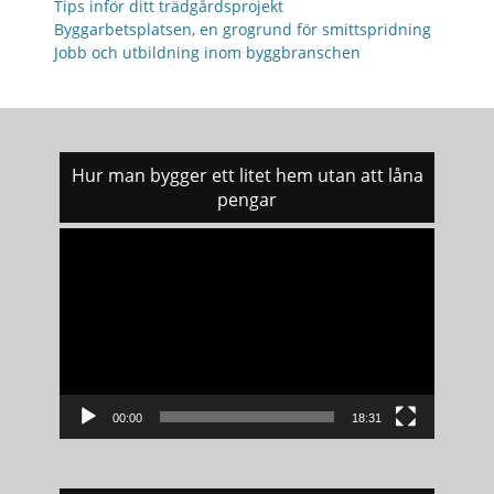
Tips inför ditt trädgårdsprojekt
Byggarbetsplatsen, en grogrund för smittspridning
Jobb och utbildning inom byggbranschen
Hur man bygger ett litet hem utan att låna
pengar
Videospelare
00:00
18:31