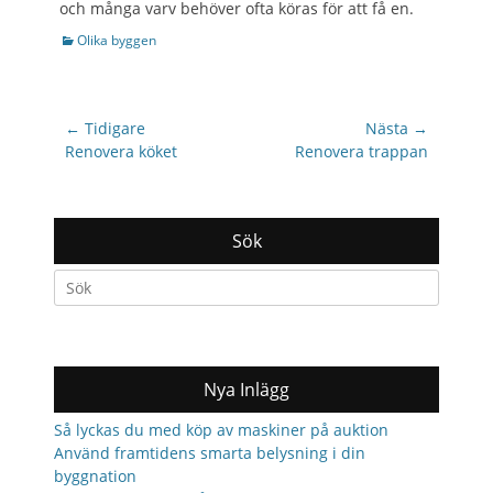
och många varv behöver ofta köras för att få en.
Categories
Olika byggen
Inläggsnavigering
← Tidigare
Nästa →
Previous
Nästa
Renovera köket
Renovera trappan
post:
inlägg:
Sök
Search
for:
Nya Inlägg
Så lyckas du med köp av maskiner på auktion
Använd framtidens smarta belysning i din
byggnation