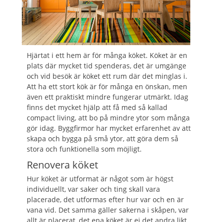
Hjärtat i ett hem är för många köket. Köket är en
plats där mycket tid spenderas, det är umgänge
och vid besök är köket ett rum där det minglas i.
Att ha ett stort kök är för många en önskan, men
även ett praktiskt mindre fungerar utmärkt. Idag
finns det mycket hjälp att få med så kallad
compact living, att bo på mindre ytor som många
gör idag. Byggfirmor har mycket erfarenhet av att
skapa och bygga på små ytor, att göra dem så
stora och funktionella som möjligt.
Renovera köket
Hur köket är utformat är något som är högst
individuellt, var saker och ting skall vara
placerade, det utformas efter hur var och en är
vana vid. Det samma gäller sakerna i skåpen, var
allt är placerat, det ena köket är ej det andra likt.