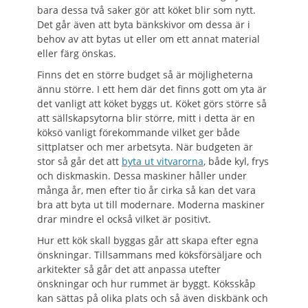
bara dessa två saker gör att köket blir som nytt.
Det går även att byta bänkskivor om dessa är i
behov av att bytas ut eller om ett annat material
eller färg önskas.
Finns det en större budget så är möjligheterna
ännu större. I ett hem där det finns gott om yta är
det vanligt att köket byggs ut. Köket görs större så
att sällskapsytorna blir större, mitt i detta är en
köksö vanligt förekommande vilket ger både
sittplatser och mer arbetsyta. När budgeten är
stor så går det att
byta ut vitvarorna
, både kyl, frys
och diskmaskin. Dessa maskiner håller under
många år, men efter tio år cirka så kan det vara
bra att byta ut till modernare. Moderna maskiner
drar mindre el också vilket är positivt.
Hur ett kök skall byggas går att skapa efter egna
önskningar. Tillsammans med köksförsäljare och
arkitekter så går det att anpassa utefter
önskningar och hur rummet är byggt. Köksskåp
kan sättas på olika plats och så även diskbänk och