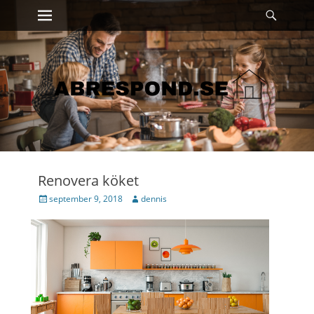
Primary Menu
Sök
Skip
to
content
Renovera köket
Posted
Author
september 9, 2018
dennis
on