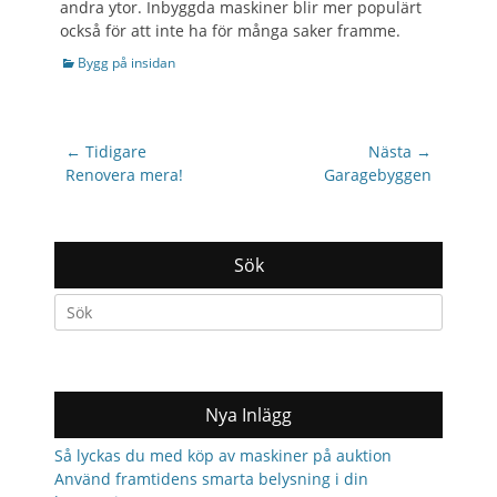
andra ytor. Inbyggda maskiner blir mer populärt
också för att inte ha för många saker framme.
Categories
Bygg på insidan
Inläggsnavigering
← Tidigare
Nästa →
Previous
Nästa
Renovera mera!
Garagebyggen
post:
inlägg:
Sök
Search
for:
Nya Inlägg
Så lyckas du med köp av maskiner på auktion
Använd framtidens smarta belysning i din