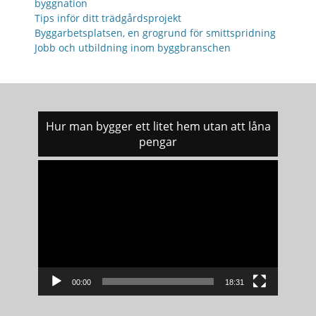
byggnation
Tips inför ditt trädgårdsprojekt
Byggarbetsplatsen, en grogrund för smittspridning
Jobb och utbildning inom byggbranschen
Hur man bygger ett litet hem utan att låna
pengar
Videospelare
00:00
18:31